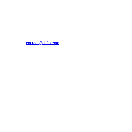
(주)디플로
대구광역시 수성구 알파시티1로42길 11, 1024호(대흥동, 태
왕알파시티수성)
E-MAIL
contact@di-flo.com
TEL
070.4798.9299
© DIFLO INC All rights reserved.
About Us
OLLYMOA ↗
Business Area
Portfolio
Contact Us