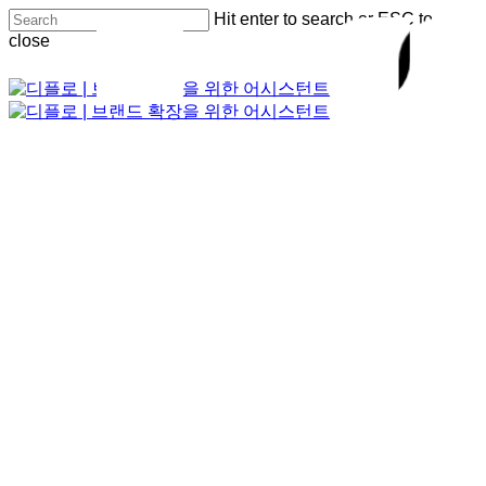
Skip
Hit enter to search or ESC to
to
Close
close
main
Menu
content
Close
Search
Menu
Menu