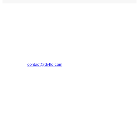
(주)디플로
대구광역시 수성구 알파시티1로42길 11, 1024호(대흥동, 태
왕알파시티수성)
E-MAIL
contact@di-flo.com
TEL
070.4798.9299
© DIFLO INC All rights reserved.
About Us
OLLYMOA ↗
Business Area