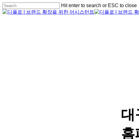
Skip
Hit enter to search or ESC to close
to
Close
main
Search
content
Menu
Menu
대
홈