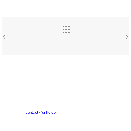
(주)디플로
대구광역시 수성구 알파시티1로42길 11, 1024호(대흥동, 태
왕알파시티수성)
E-MAIL
contact@di-flo.com
TEL
070.4798.9299