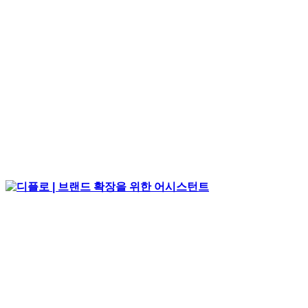
© DIFLO INC All rights reserved.
About Us
OLLYMOA ↗
Business Area
Portfolio
Contact Us