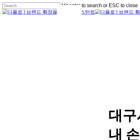
Skip
Hit enter to search or ESC to close
to
Close
main
Search
content
Menu
Menu
대구
내 손