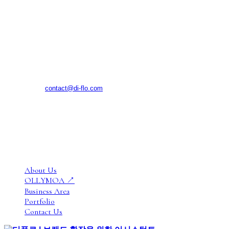
(주)디플로
대구광역시 수성구 알파시티1로42길 11, 1024호(대흥동, 태
왕알파시티수성)
E-MAIL
contact@di-flo.com
TEL
070.4798.9299
© DIFLO INC All rights reserved.
Close
About Us
Menu
OLLYMOA ↗
Business Area
Portfolio
Contact Us