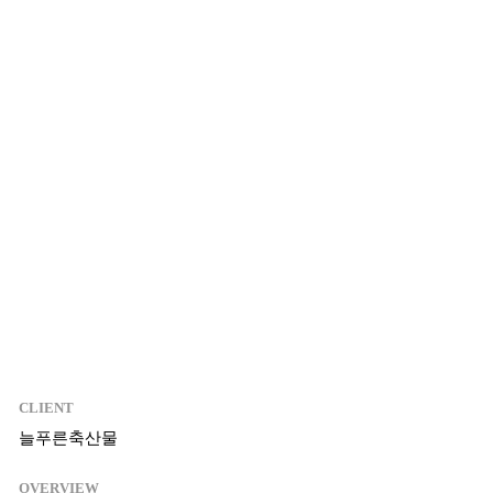
03
CLIENT
늘푸른축산물
OVERVIEW