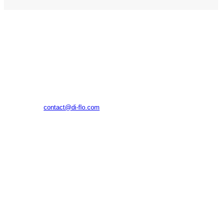
(주)디플로
대구광역시 수성구 알파시티1로42길 11, 1024호(대흥동, 태
왕알파시티수성)
E-MAIL
contact@di-flo.com
TEL
070.4798.9299
© DIFLO INC All rights reserved.
About Us
OLLYMOA ↗
Business Area