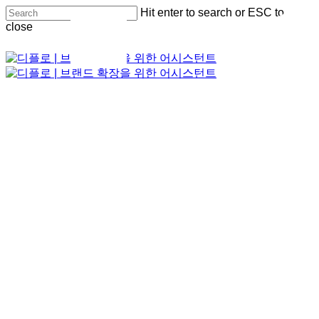
Skip
Hit enter to search or ESC to
to
Close
close
main
Menu
content
Close
Search
Menu
Menu