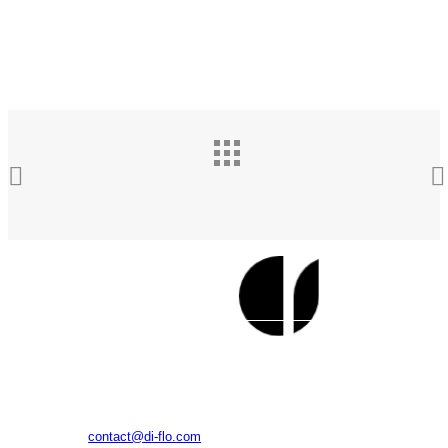
(주)디플로
대구광역시 수성구 알파시티1로42길 11, 1024호(대흥동, 태
왕알파시티수성)
E-MAIL
contact@di-flo.com