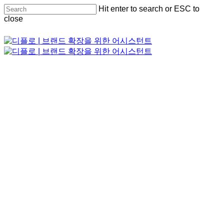
Skip
Hit enter to search or ESC to
to
close
main
content
Close
Search
Menu
Menu