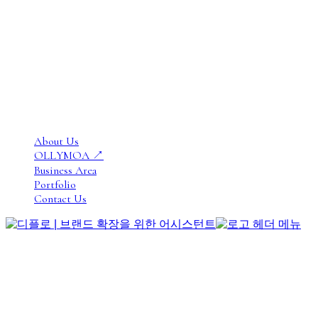
TEL
070.4798.9299
© DIFLO INC All rights reserved.
Close
About Us
Menu
OLLYMOA ↗
Business Area
Portfolio
Contact Us